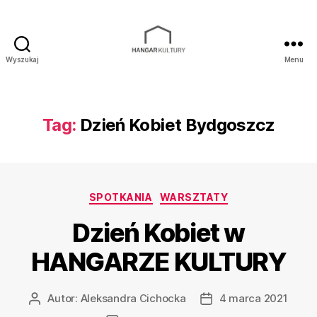
Wyszukaj
Menu
Hangar
Kultury
Tag:
Dzień Kobiet Bydgoszcz
Kategorie
SPOTKANIA
WARSZTATY
Dzień Kobiet w
HANGARZE KULTURY
Autor:
Aleksandra Cichocka
4 marca 2021
Autor
Data
wpisu
wpisu