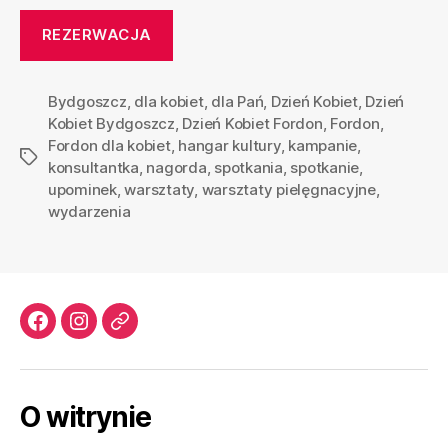
REZERWACJA
Bydgoszcz
,
dla kobiet
,
dla Pań
,
Dzień Kobiet
,
Dzień
Kobiet Bydgoszcz
,
Dzień Kobiet Fordon
,
Fordon
,
Fordon dla kobiet
,
hangar kultury
,
kampanie
,
Tagi
konsultantka
,
nagorda
,
spotkania
,
spotkanie
,
upominek
,
warsztaty
,
warsztaty pielęgnacyjne
,
wydarzenia
Facebook
Instagram
Email
O witrynie