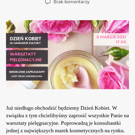
do
Brak komentarzy
Dzień
Kobiet
w
HANGARZE
KULTURY
Już niedługo obchodzić będziemy Dzień Kobiet. W
związku z tym chcielibyśmy zaprosić wszystkie Panie na
warsztaty pielęgnacyjne. Poprowadzą je konsultantki
jednej z największych marek kosmetycznych na rynku.