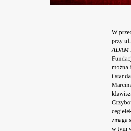
W przed
przy ul
ADAM 
Fundacj
można b
i stand
Marcina
klawisz
Grzybow
cegiełe
zmaga s
w tym 