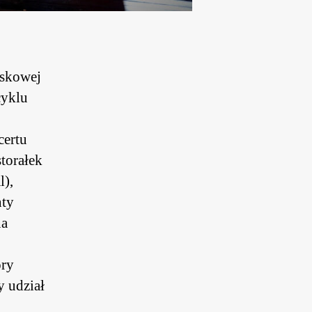
iskowej
cyklu
certu
torałek
l),
nty
na
óry
y udział