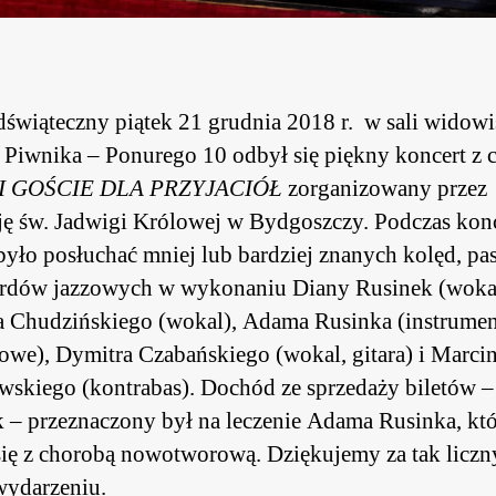
świąteczny piątek 21 grudnia 2018 r. w sali widow
. Piwnika – Ponurego 10 odbył się piękny koncert z 
I GOŚCIE DLA PRZYJACIÓŁ
zorganizowany przez
ę św. Jadwigi Królowej w Bydgoszczy. Podczas kon
yło posłuchać mniej lub bardziej znanych kolęd, pas
ardów jazzowych w wykonaniu Diany Rusinek (woka
 Chudzińskiego (wokal), Adama Rusinka (instrume
owe), Dymitra Czabańskiego (wokal, gitara) i Marci
skiego (kontrabas). Dochód ze sprzedaży biletów –
k – przeznaczony był na leczenie Adama Rusinka, kt
ię z chorobą nowotworową. Dziękujemy za tak liczn
wydarzeniu.