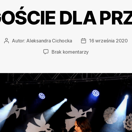
GOŚCIE DLA PR
Autor:
Aleksandra Cichocka
16 września 2020
Autor
Data
wpisu
wpisu
do
Brak komentarzy
ADAM
I
GOŚCIE
DLA
PRZYJACIÓŁ