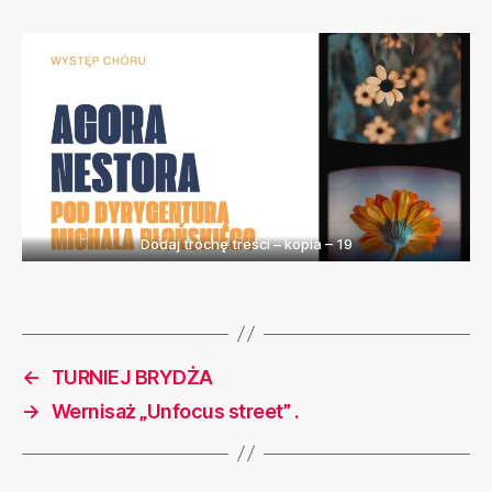
Dodaj trochę treści – kopia – 19
←
TURNIEJ BRYDŻA
→
Wernisaż „Unfocus street” .