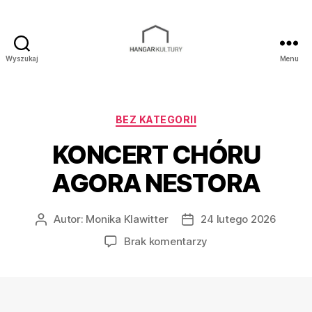
Wyszukaj
Menu
Hangar
Kultury
Kategorie
BEZ KATEGORII
KONCERT CHÓRU
AGORA NESTORA
Autor:
Monika Klawitter
24 lutego 2026
Autor
Data
wpisu
wpisu
do
Brak komentarzy
KONCERT
CHÓRU
AGORA
NESTORA